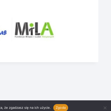
Created by
Boozniak
a, że zgadzasz się na ich użycie.
Zgoda