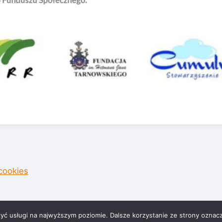
 cookies
© 2026 Terapeutica
zyć usługi na najwyższym poziomie. Dalsze korzystanie ze strony oznacz