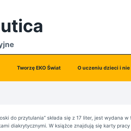
utica
yjne
a
Tworzę EKO Świat
O uczeniu dzieci i nie
ski do przytulania” składa się z 17 liter, jest wydana w
kami diakrytycznymi. W książce znajdują się karty prac