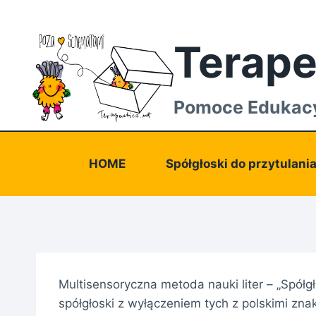
Przejdź
do
Terape
treści
Pomoce Edukac
HOME
Spółgłoski do przytulani
Multisensoryczna metoda nauki liter – „Spółgło
spółgłoski z wyłączeniem tych z polskimi zna