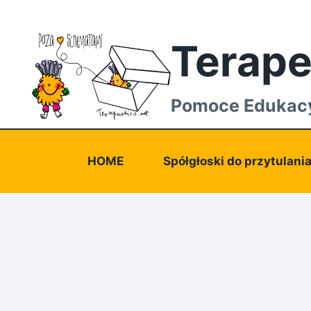
Przejdź
do
Terape
treści
Pomoce Edukac
HOME
Spółgłoski do przytulani