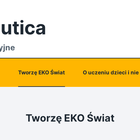
utica
yjne
a
Tworzę EKO Świat
O uczeniu dzieci i nie
Tworzę EKO Świat