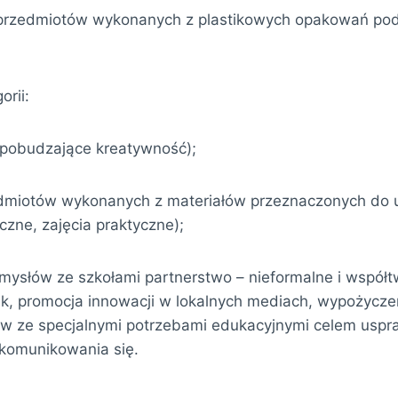
przedmiotów wykonanych z plastikowych opakowań pod ha
orii:
, pobudzające kreatywność);
dmiotów wykonanych z materiałów przeznaczonych do ut
czne, zajęcia praktyczne);
słów ze szkołami partnerstwo – nieformalne i współt
wek, promocja innowacji w lokalnych mediach, wypożyc
ów ze specjalnymi potrzebami edukacyjnymi celem uspra
 komunikowania się.