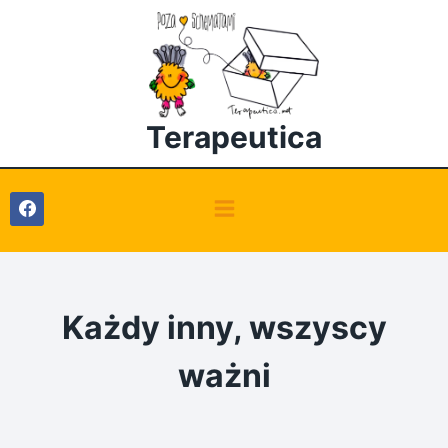
Przejdź
do
treści
Terapeutica
Każdy inny, wszyscy
ważni