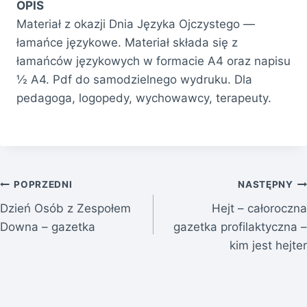
OPIS
Materiał z okazji Dnia Języka Ojczystego —
łamańce językowe. Materiał składa się z
łamańców językowych w formacie A4 oraz napisu
½ A4. Pdf do samodzielnego wydruku. Dla
pedagoga, logopedy, wychowawcy, terapeuty.
Nawigacja
POPRZEDNI
NASTĘPNY
Dzień Osób z Zespołem
Hejt – całoroczna
wpisu
Downa – gazetka
gazetka profilaktyczna –
kim jest hejter